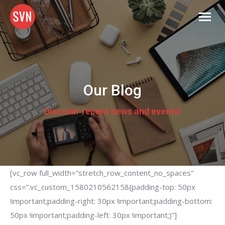
Our Blog
Discover recent news and events!
[vc_row full_width=”stretch_row_content_no_spaces”
css=”.vc_custom_1580210562158{padding-top: 50px
!important;padding-right: 30px !important;padding-bottom:
50px !important;padding-left: 30px !important;}”]