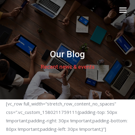
Our Blog
Recent news & events
[vc_row full_width=”stretch_row_content_no_spaces”
css=”.vc_custom_1580211759111{padding-top: 50px
!important;padding-right: 30px !important;padding-bottom:
80px !important;padding-left: 30px !important;}”]