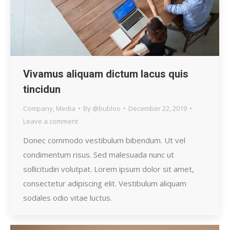
Vivamus aliquam dictum lacus quis
tincidun
Company
,
Media
By
@bubloo
December 22, 2019
Leave a comment
Donec commodo vestibulum bibendum. Ut vel
condimentum risus. Sed malesuada nunc ut
sollicitudin volutpat. Lorem ipsum dolor sit amet,
consectetur adipiscing elit. Vestibulum aliquam
sodales odio vitae luctus.