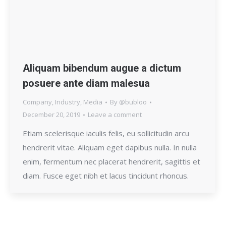
Aliquam bibendum augue a dictum
posuere ante diam malesua
Company
,
Industry
,
Media
By
@bubloo
December 20, 2019
Leave a comment
Etiam scelerisque iaculis felis, eu sollicitudin arcu
hendrerit vitae. Aliquam eget dapibus nulla. In nulla
enim, fermentum nec placerat hendrerit, sagittis et
diam. Fusce eget nibh et lacus tincidunt rhoncus.