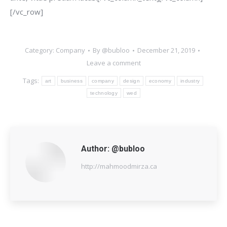
[/vc_row]
Category:
Company
By
@bubloo
December 21, 2019
Leave a comment
Tags:
art
business
company
design
economy
industry
technology
wed
Author:
@bubloo
http://mahmoodmirza.ca