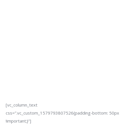
[vc_column_text
css=”.vc_custom_1579793807526{padding-bottom: 50px
!important;}”]