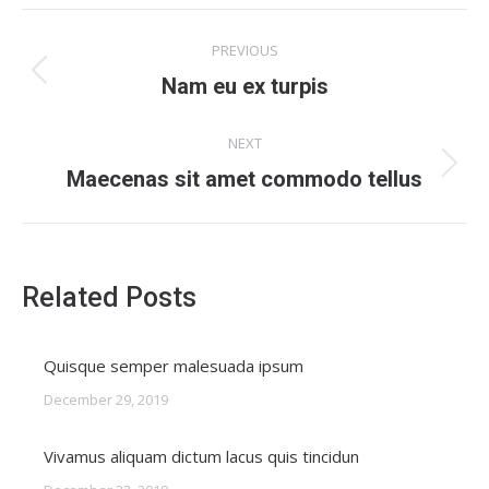
Post
PREVIOUS
navigation
Previous
Nam eu ex turpis
post:
NEXT
Next
Maecenas sit amet commodo tellus
post:
Related Posts
Quisque semper malesuada ipsum
December 29, 2019
Vivamus aliquam dictum lacus quis tincidun