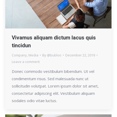
Vivamus aliquam dictum lacus quis
tincidun
Company
,
Media
By
@bubloo
December 22, 2019
Leave a comment
Donec commodo vestibulum bibendum. Ut vel
condimentum risus. Sed malesuada nunc ut
sollicitudin volutpat. Lorem ipsum dolor sit amet,
consectetur adipiscing elit. Vestibulum aliquam
sodales odio vitae luctus.