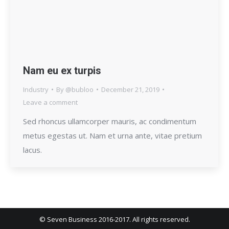
Nam eu ex turpis
Industry
By
@bubloo
December 21, 2019
Leave a comment
Sed rhoncus ullamcorper mauris, ac condimentum
metus egestas ut. Nam et urna ante, vitae pretium
lacus.
© Seven Business 2016-2017. All rights reserved.